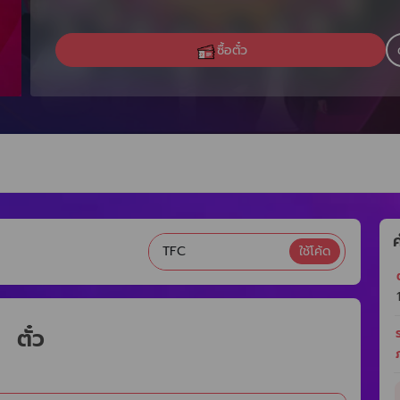
ซื้อตั๋ว
ค
ใช้โค้ด
ต
ตั๋ว