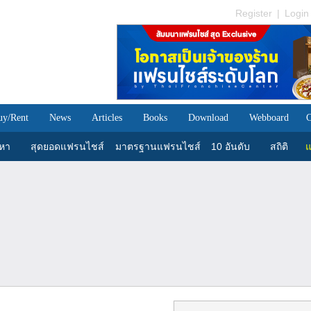
Register
|
Login
uy/Rent
News
Articles
Books
Download
Webboard
C
นหา
สุดยอดแฟรนไชส์
มาตรฐานแฟรนไชส์
10 อันดับ
สถิติ
แ