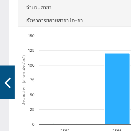
จำนวนสาขา
อัตราการขยายสาขา ไอ-ชา