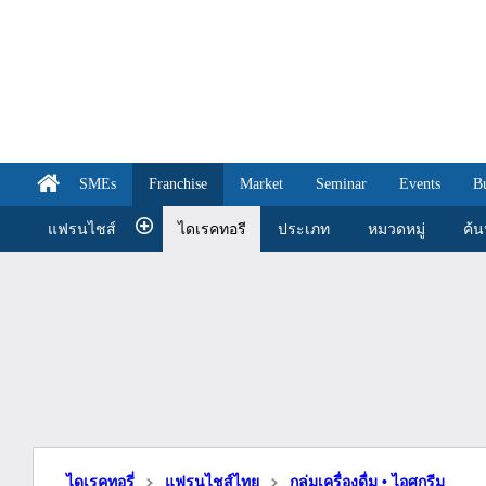
SMEs
Franchise
Market
Seminar
Events
B
แฟรนไชส์
ไดเรคทอรี
ประเภท
หมวดหมู่
ค้
ไดเรคทอรี่
แฟรนไชส์ไทย
กลุ่มเครื่องดื่ม • ไอศกรีม