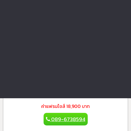
นาเนีย สเต็ก
นาเนียสเต็ก สเต็กคุณภาพดี คิดค่าใช้จ่ายตามการซื้อจริง
อุปกรณ์อะไรมีแล้วสามารถนำมาใช้ได...
ค่าแฟรนไชส์
12,900 บาท
093-9963569
เอชเจ เฟรชมิลค์ ปังหยา-นมสด
www.hjfreshmilk.com แฟรนไชส์นมสด คุณภาพ จากร้านดังทีป
ระสบความสำเร็จมากว่า 4 ทศวรร...
ค่าแฟรนไชส์
18,900 บาท
089-6738594