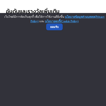
อันดับและรางวัลเพิ่มเติม
อู้ฟู่ ลูกชิ้นปลาเยาวราช อยู่ในอันดับที่น่าสนใจ ดังนี้
เว็บไซต์มีการจัดเก็บคุกกี้ เพื่อให้การใช้งานดียิ่งขึ้น
นโยบายข้อมูลส่วนบุคคล(Privacy
Policy)
และ
นโยบายคุกกี้(Cookie Policy)
ยอมรับ
#4 โหวตสูงสุด
#6 สาขามากที่สุด
Top Vote
Most Branch
#7 ยอดนิยม
#9 นิยมลงทุน
Top Views
Most Investment
#20 ก่อตั้งนานสุด
Longest Established
แฟรนไชส์น่าลงทุน