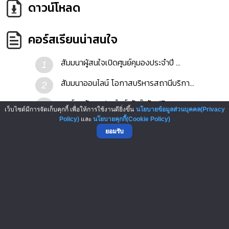
ดาวน์โหลด
คอร์สเรียนน่าสนใจ
สัมมนาผู้สนใจเปิดศูนย์คุมองประจำปี ...
1
สัมมนาออนไลน์ โอกาสบริหารสถานีบริกา...
2
คอร์สสร้างแฟรนไชส์ จัมป์ อัพ (Franc...
3
เว็บไซต์มีการจัดเก็บคุกกี้ เพื่อให้การใช้งานดียิ่งขึ้น
นโยบายข้อมูลส่วนบุคคล(Privacy
Policy)
และ
นโยบายคุกกี้(Cookie Policy)
บริการสร้างทีมขายแฟรนไชส์ Franchise...
4
ยอมรับ
คอร์สแฟรนไชส์ สเกล อัพ (Franchise S...
5
บริการ Set Up Franchise พร้อมขายได้...
6
คอร์สเรียนอื่นในหมวด
สัมมนาที่น่าสนใจ : Verified Seminar