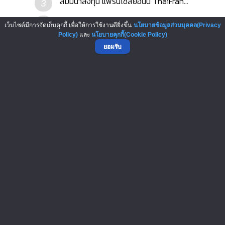
สัมมนาลงทุน แฟรนไชส์ยอนนี่ ThaiFran...
3
คอร์สสร้างแฟรนไชส์ จัมป์ อัพ (Franc...
4
เว็บไซต์มีการจัดเก็บคุกกี้ เพื่อให้การใช้งานดียิ่งขึ้น
นโยบายข้อมูลส่วนบุคคล(Privacy
Policy)
และ
นโยบายคุกกี้(Cookie Policy)
บริการสร้างทีมขายแฟรนไชส์ Franchise...
5
ยอมรับ
คอร์สแฟรนไชส์ สเกล อัพ (Franchise S...
6
คอร์สเรียนอื่นในหมวด
สัมมนาที่น่าสนใจ : Verified Seminar