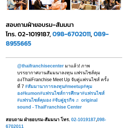
สอบถามฝ่ายอบรม-สัมมนา
โทร. 02-1019187,
098-6702011
,
089-
8955665
@thaifranchisecenter
มาแล้ว! ภาพ
บรรยากาศงานสัมมนาลงทุน แฟรนไชส์คุม
องThaiFranchise Meet Up จับคู่แฟรนไชส์ ครั้ง
ที่ 7
#สัมมานาการลงทุน
#meetup
#คุม
อง
#kumon
#แฟรนไชส์การศึกษา
#แฟรนไชส์
#แฟรนไชส์คุมอง
#จับคู่ธุรกิจ
♬ original
sound - ThaiFranchise Center
สอบถาม ฝ่ายอบรม-สัมมนา โทร.
02-1019187
,
098-
6702011