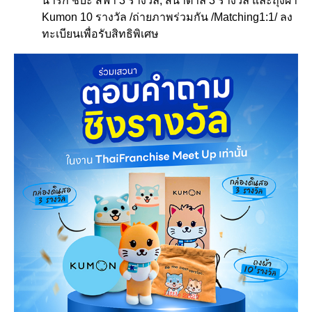
น่ารัก ชิบะ สีฟ้า 3 รางวัล, สีน้ำตาล 3 รางวัล และถุงผ้า
Kumon 10 รางวัล /ถ่ายภาพร่วมกัน /Matching1:1/ ลง
ทะเบียนเพื่อรับสิทธิพิเศษ