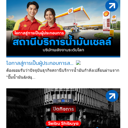
โอกาสสู่การเป็นผู้ประกอบการส...
ต้องยอมรับว่าปัจจุบันธุรกิจสถานีบริการน้ำมันกำลังเปลี่ยนผ่านจาก
“ปั๊มน้ำมัน&rdq...