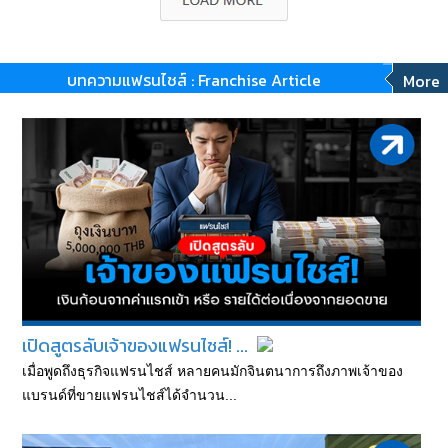
บทความแฟรนไชส์ : Franchise Article
More
เปิดสูตรลับเจ้าของแฟรนไชส์! ...
เมื่อพูดถึงธุรกิจแฟรนไชส์ หลายคนมักจินตนาการถึงภาพเจ้าของ
แบรนด์ที่ขายแฟรนไชส์ได้จำนวน...