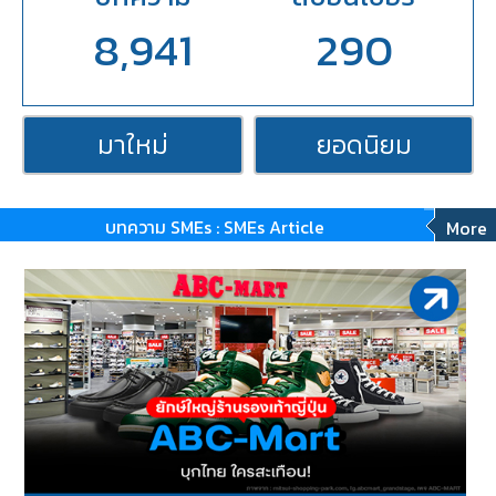
8,941
290
มาใหม่
ยอดนิยม
บทความ SMEs : SMEs Article
More